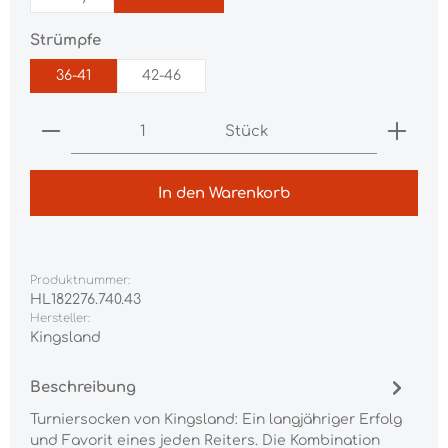
auswählen
Strümpfe
36-41
42-46
Produkt Anzahl: Gib den gewünschten Wert ei
Stück
In den Warenkorb
Produktnummer:
HL182276.740.43
Hersteller:
Kingsland
Beschreibung
Turniersocken von Kingsland: Ein langjähriger Erfolg
und Favorit eines jeden Reiters. Die Kombination