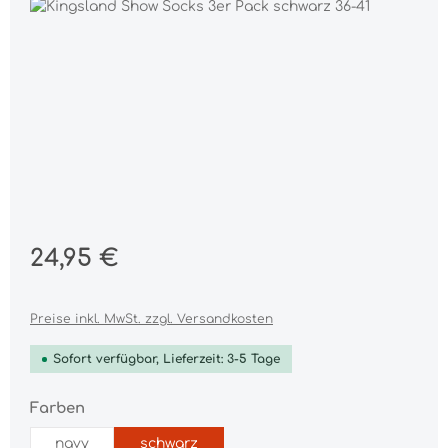
Bildergalerie überspringen
Regulärer Preis:
24,95 €
Preise inkl. MwSt. zzgl. Versandkosten
Sofort verfügbar, Lieferzeit: 3-5 Tage
auswählen
Farben
navy
schwarz