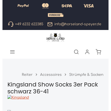
Zum Hauptinhalt springen
+49 6232 622385
info@horseland-speyer.de
Warenk
Reiter
Accessoires
Strümpfe & Socken
Kingsland Show Socks 3er Pack
schwarz 36-41