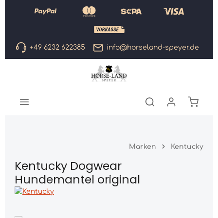
Zum Hauptinhalt springen
+49 6232 622385
info@horseland-speyer.de
Warenk
Marken
Kentucky
Kentucky Dogwear
Hundemantel original