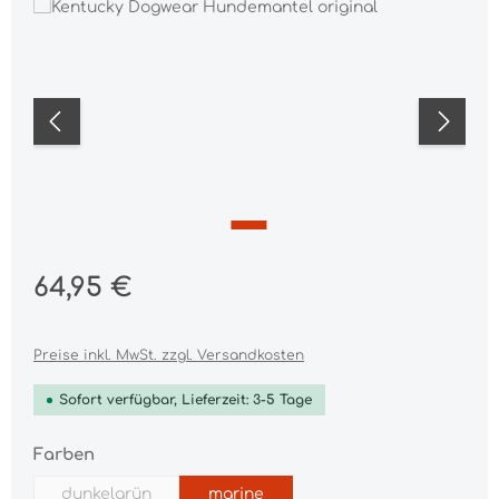
Bildergalerie überspringen
Regulärer Preis:
64,95 €
Preise inkl. MwSt. zzgl. Versandkosten
Sofort verfügbar, Lieferzeit: 3-5 Tage
auswählen
Farben
dunkelgrün
marine