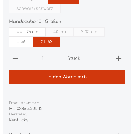
(Diese Option ist zurzeit nicht verfügbar.)
schwarz/schwarz
(Diese Option ist zurzeit nicht verfügbar.)
auswählen
Hundezubehör Größen
XXL 76 cm
40 cm
S 35 cm
(Diese Option ist zurzeit nicht verfügba
(Diese Option ist zurzei
L 56
XL 62
Produkt Anzahl: Gib den gewünschten Wert ei
Stück
In den Warenkorb
Produktnummer:
HL103865.501.112
Hersteller:
Kentucky