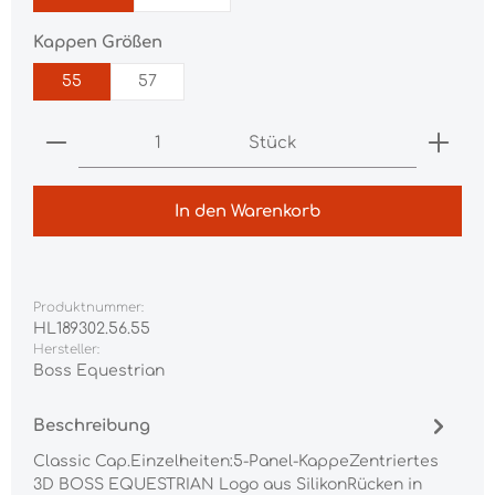
auswählen
Kappen Größen
55
57
Produkt Anzahl: Gib den gewünschten Wert ei
Stück
In den Warenkorb
Produktnummer:
HL189302.56.55
Hersteller:
Boss Equestrian
Beschreibung
Classic Cap.Einzelheiten:5-Panel-KappeZentriertes
3D BOSS EQUESTRIAN Logo aus SilikonRücken in