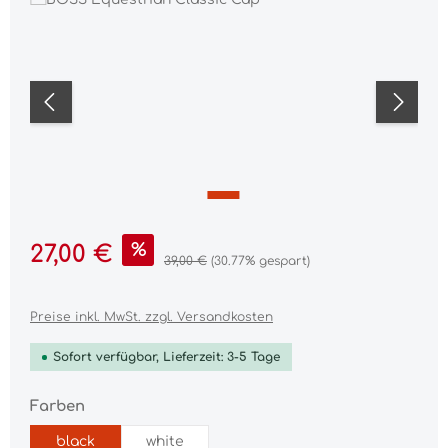
Verkaufspreis:
%
27,00 €
Regulärer Preis:
39,00 €
(30.77% gespart)
Preise inkl. MwSt. zzgl. Versandkosten
Sofort verfügbar, Lieferzeit: 3-5 Tage
auswählen
Farben
black
white