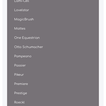
Lami-Cell
Lovelstar
MagicBrush
Mattes
One Equestrian
Otto Schumacher
Pampeano
Passier
Pikeur
Premiere
Prestige
Roeckl