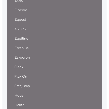
Ekkia
Elocina
Equest
eQuick
Equiline
Erreplus
Eskadron
Fleck
Flex On
Freejump
Haas
Helite