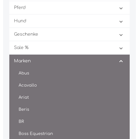
Pferd
Hund
Geschenke
Sale %
Marken
Abus
Acavallo
Ariat
Beris
BR
Boss Equestrian