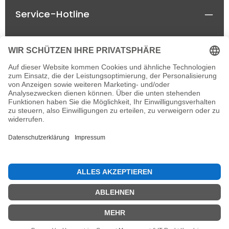
Service-Hotline
Rechtliches
Informationen
Newsletter
Alle Preise inkl. gesetzl. Mehrwertsteuer zzgl.
Versandkosten
und ggf. Nachnahmegebühren, wenn
nicht anders angegeben.
© 2026 horseland-speyer.de - einzelne Rechte
vorbehalten, with
by
IT&MORE e.K.