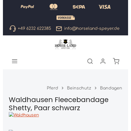
Zum Hauptinhalt springen
+49 6232 622385
info@horseland-speyer.de
Warenk
Pferd
Beinschutz
Bandagen
Waldhausen Fleecebandage
Shetty, Paar schwarz