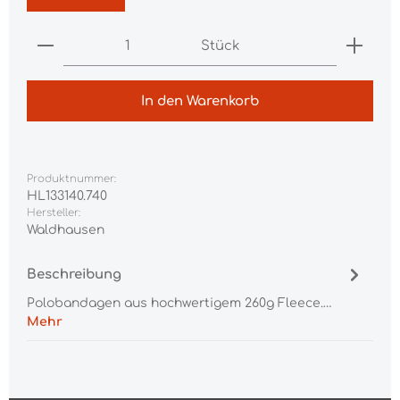
Produkt Anzahl: Gib den gewünschten Wert ei
Stück
In den Warenkorb
Produktnummer:
HL133140.740
Hersteller:
Waldhausen
Beschreibung
Polobandagen aus hochwertigem 260g Fleece.…
Mehr