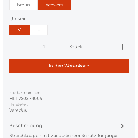
braun
schwarz
auswählen
Unisex
M
L
Produkt Anzahl: Gib den gewünschten Wert ei
Stück
In den Warenkorb
Produktnummer:
HL117303.740.06
Hersteller:
Veredus
Beschreibung
Streichkappen mit zusätzlichem Schutz für junge