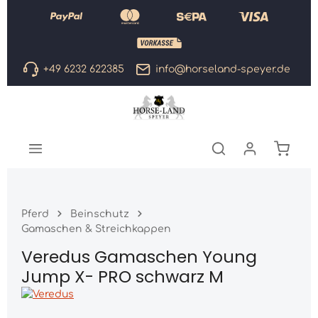
Zum Hauptinhalt springen
+49 6232 622385
info@horseland-speyer.de
Warenk
Pferd
Beinschutz
Gamaschen & Streichkappen
Veredus Gamaschen Young
Jump X- PRO schwarz M