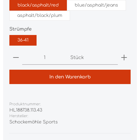
black/asphalt/red
blue/asphalt/jeans
asphalt/black/plum
auswählen
Strümpfe
36-41
Produkt Anzahl: Gib den gewünschten Wert ei
Stück
In den Warenkorb
Produktnummer:
HL188738.113.43
Hersteller:
Schockemöhle Sports