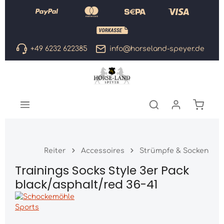
Zum Hauptinhalt springen
+49 6232 622385
info@horseland-speyer.de
Warenk
Reiter
Accessoires
Strümpfe & Socken
Trainings Socks Style 3er Pack
black/asphalt/red 36-41