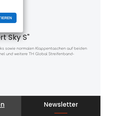
r
t Sky S"
links sowie normalen Klappentaschen auf beiden
mel und weitere TH Global Streifenband-
en
Newsletter