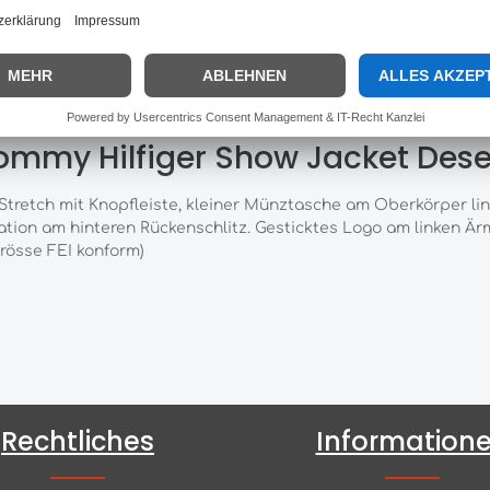
Hersteller:
Tommy Hilfige
ommy Hilfiger Show Jacket Deser
y-Stretch mit Knopfleiste, kleiner Münztasche am Oberkörper 
ation am hinteren Rückenschlitz. Gesticktes Logo am linken Är
rösse FEI konform)
Rechtliches
Information