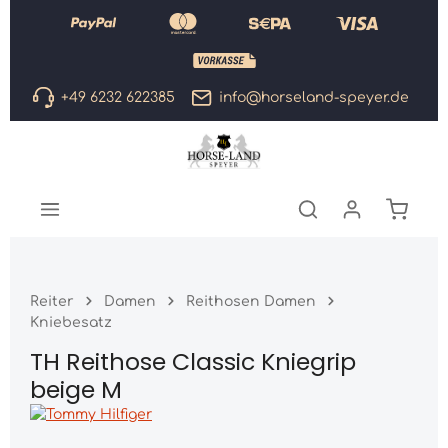
Zum Hauptinhalt springen
+49 6232 622385
info@horseland-speyer.de
Warenk
Reiter
Damen
Reithosen Damen
Kniebesatz
TH Reithose Classic Kniegrip
beige M