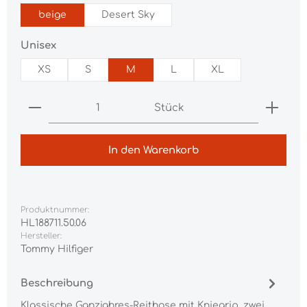
beige
Desert Sky
auswählen
Unisex
XS
S
M
L
XL
Produkt Anzahl: Gib den gewünschten Wert ei
Stück
In den Warenkorb
Produktnummer:
HL188711.50.06
Hersteller:
Tommy Hilfiger
Beschreibung
Klassische Ganzjahres-Reithose mit Kniegrip, zwei