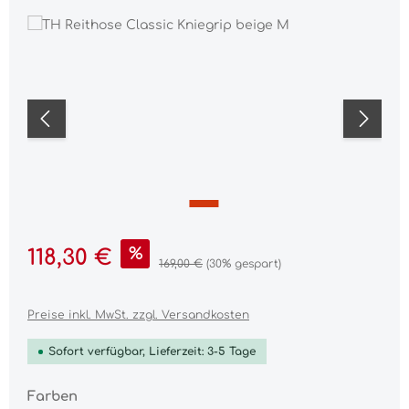
Bildergalerie überspringen
Verkaufspreis:
%
118,30 €
Regulärer Preis:
169,00 €
(30% gespart)
Preise inkl. MwSt. zzgl. Versandkosten
Sofort verfügbar, Lieferzeit: 3-5 Tage
auswählen
Farben