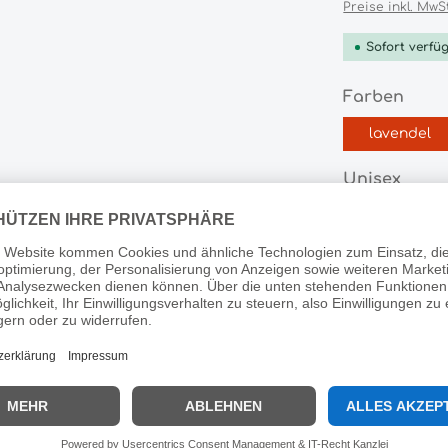
Preise inkl. MwS
Sofort verfügb
ausw
Farben
lavendel
ausw
Unisex
XS
S
Produkt 
Produktnummer:
HL188741.474.0