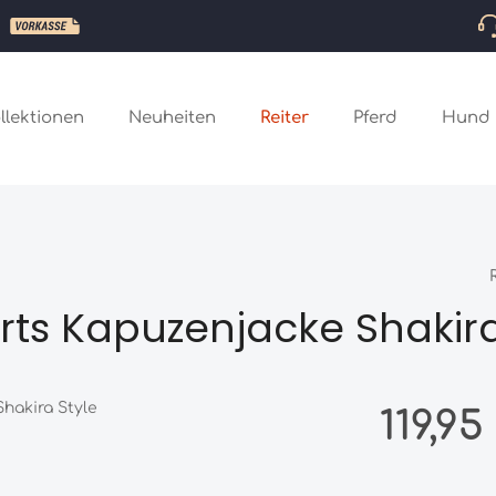
llektionen
Neuheiten
Reiter
Pferd
Hund
ts Kapuzenjacke Shakira
Regulärer Preis
119,95