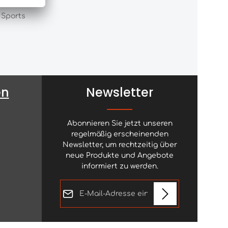
 Sports
en
Newsletter
Abonnieren Sie jetzt unseren
regelmäßig erscheinenden
Newsletter, um rechtzeitig über
neue Produkte und Angebote
informiert zu werden.
E-Mail-Adresse*
Diese Seite ist durch reCAPTCHA geschützt
Datenschutz
und es gelten die
Datenschutzrichtlinie
und
Die mit einem Stern (*) markierten