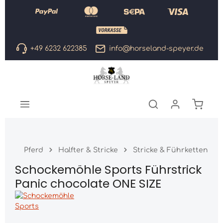
Zum Hauptinhalt springen
+49 6232 622385
info@horseland-speyer.de
Warenk
Pferd
Halfter & Stricke
Stricke & Führketten
Schockemöhle Sports Führstrick
Panic chocolate ONE SIZE