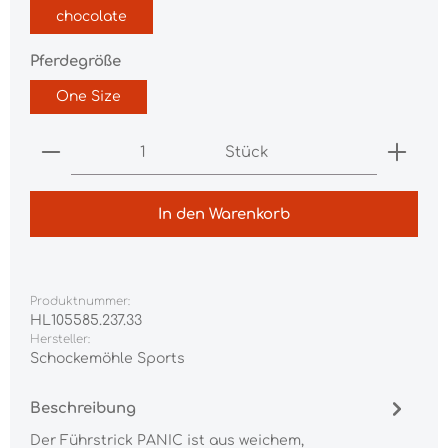
chocolate
auswählen
Pferdegröße
One Size
Produkt Anzahl: Gib den gewünschten Wert ei
Stück
In den Warenkorb
Produktnummer:
HL105585.237.33
Hersteller:
Schockemöhle Sports
Beschreibung
Der Führstrick PANIC ist aus weichem,