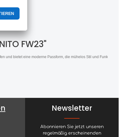
ONITO FW23"
orfen und bietet eine moderne Passform, die mühelos Stil und Funktionalität verei
en
Newsletter
Abonnieren Sie jetzt unseren
regelmäßig erscheinenden