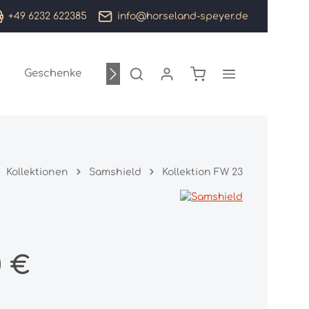
+49 6232 622385
info@horseland-speyer.de
Warenkorb enthält 0
Geschenke
Sale %
Marken
Kollektionen
Samshield
Kollektion FW 23
:
0 €