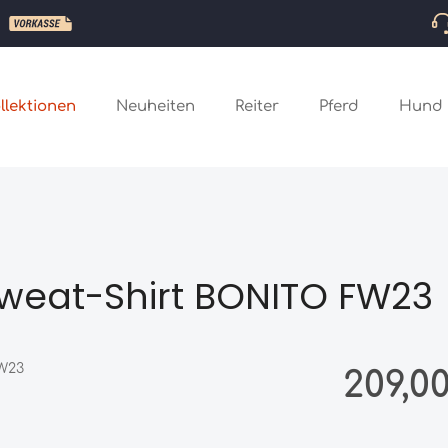
llektionen
Neuheiten
Reiter
Pferd
Hund
Sweat-Shirt BONITO FW23
Regulärer Preis
209,0