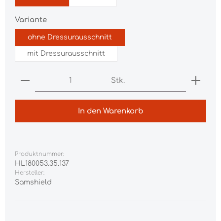
auswählen
Variante
ohne Dressurausschnitt
mit Dressurausschnitt
Produkt Anzahl: Gib den gewünschten Wert ei
Stk.
In den Warenkorb
Produktnummer:
HL180053.35.137
Hersteller:
Samshield