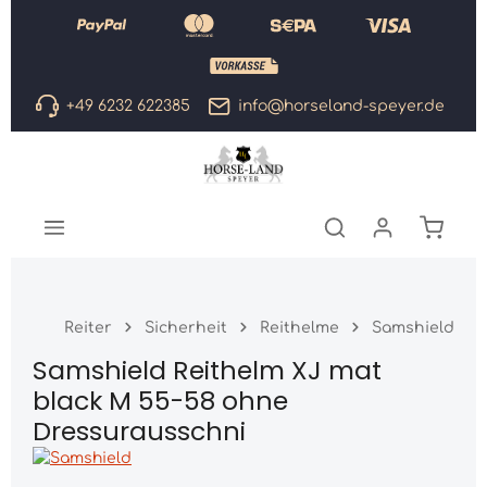
Zum Hauptinhalt springen
+49 6232 622385
info@horseland-speyer.de
Warenk
Reiter
Sicherheit
Reithelme
Samshield
Samshield Reithelm XJ mat
black M 55-58 ohne
Dressurausschni