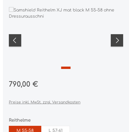
Bildergalerie überspringen
Regulärer Preis:
790,00 €
Preise inkl. MwSt. zzgl. Versandkosten
auswählen
Reithelme
M 55-58
L 57-61