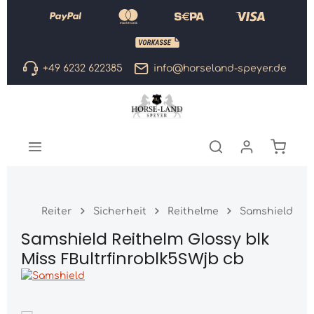
Zum Hauptinhalt springen
+49 6232 622385
info@horseland-speyer.de
Warenk
Reiter
Sicherheit
Reithelme
Samshield
Samshield Reithelm Glossy blk
Miss FBultrfinroblk5SWjb cb