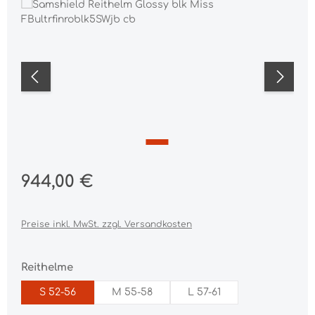
Bildergalerie überspringen
Regulärer Preis:
944,00 €
Preise inkl. MwSt. zzgl. Versandkosten
auswählen
Reithelme
S 52-56
M 55-58
L 57-61