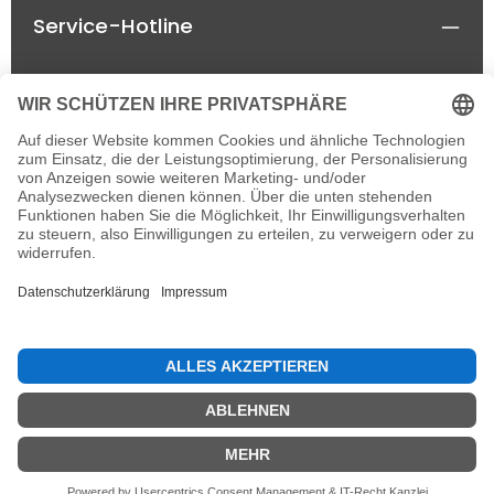
Service-Hotline
Rechtliches
Informationen
Newsletter
Alle Preise inkl. gesetzl. Mehrwertsteuer zzgl.
Versandkosten
und ggf. Nachnahmegebühren, wenn
nicht anders angegeben.
© 2026 horseland-speyer.de - einzelne Rechte
vorbehalten, with
by
IT&MORE e.K.