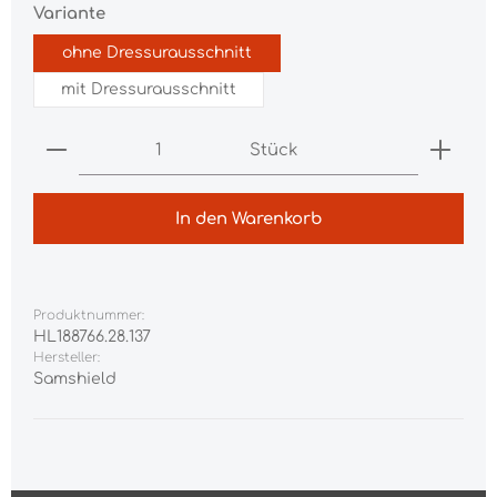
auswählen
Variante
ohne Dressurausschnitt
mit Dressurausschnitt
Produkt Anzahl: Gib den gewünschten Wert ei
Stück
In den Warenkorb
Produktnummer:
HL188766.28.137
Hersteller:
Samshield