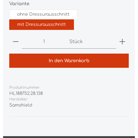
auswählen
Variante
ohne Dressurausschnitt
mit Dressurausschnitt
Produkt Anzahl: Gib den gewünschten Wert ei
Stück
In den Warenkorb
Produktnummer:
HL188752.28.138
Hersteller:
Samshield