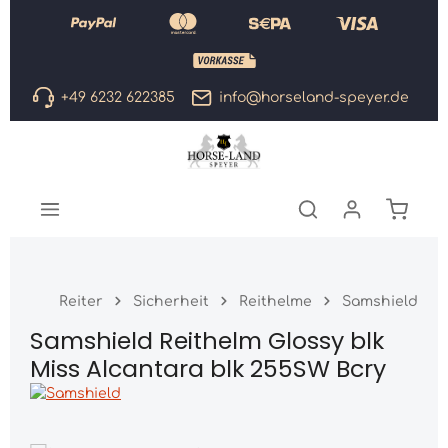
Zum Hauptinhalt springen
+49 6232 622385
info@horseland-speyer.de
Warenk
Reiter
Sicherheit
Reithelme
Samshield
Samshield Reithelm Glossy blk
Miss Alcantara blk 255SW Bcry