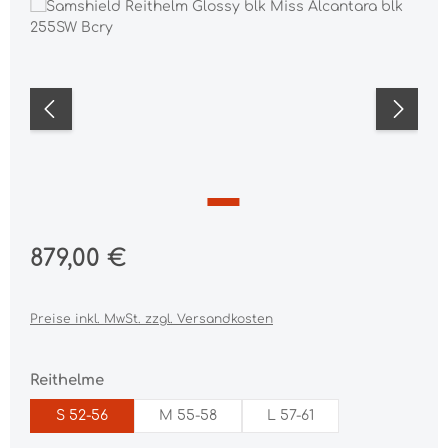
Bildergalerie überspringen
Regulärer Preis:
879,00 €
Preise inkl. MwSt. zzgl. Versandkosten
auswählen
Reithelme
S 52-56
M 55-58
L 57-61