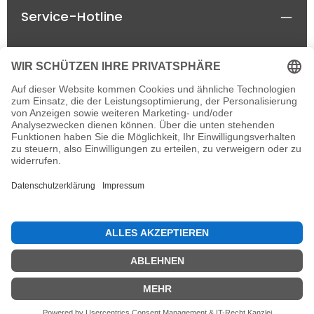
Service-Hotline
Rechtliches
Informationen
Newsletter
Alle Preise inkl. gesetzl. Mehrwertsteuer zzgl.
Versandkosten
und ggf. Nachnahmegebühren, wenn
nicht anders angegeben.
© 2026 horseland-speyer.de - einzelne Rechte
vorbehalten, with
by
IT&MORE e.K.