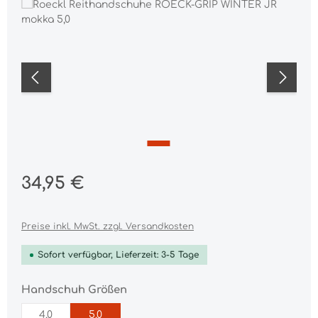
Bildergalerie überspringen
Regulärer Preis:
34,95 €
Preise inkl. MwSt. zzgl. Versandkosten
Sofort verfügbar, Lieferzeit: 3-5 Tage
auswählen
Handschuh Größen
4,0
5,0