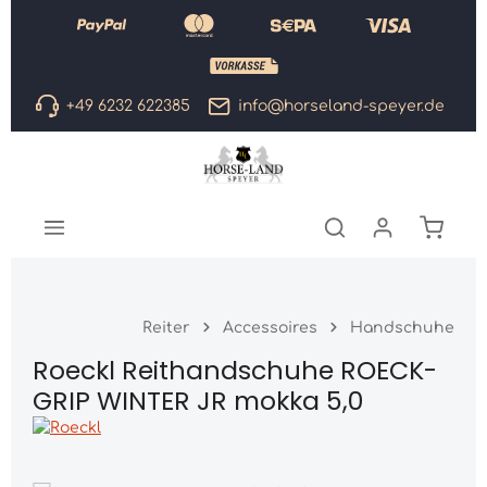
Zum Hauptinhalt springen
+49 6232 622385
info@horseland-speyer.de
Warenk
Reiter
Accessoires
Handschuhe
Roeckl Reithandschuhe ROECK-
GRIP WINTER JR mokka 5,0