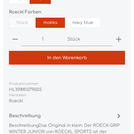
auswählen
Roeckl Farben
black
mokka
navy blue
(Diese Option ist zurzeit nicht verfügbar.)
Produkt Anzahl: Gib den gewünschten Wert ei
Stück
In den Warenkorb
Produktnummer:
HL101881.0790.03
Hersteller:
Roeckl
Beschreibung
BeschreibungDas Original in klein: Der ROECK-GRIP
WINTER JUNIOR von ROECKL SPORTS ist der