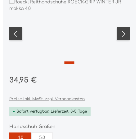
Bildergalerie überspringen
Regulärer Preis:
34,95 €
Preise inkl. MwSt. zzgl. Versandkosten
Sofort verfügbar, Lieferzeit: 3-5 Tage
auswählen
Handschuh Größen
4,0
5,0