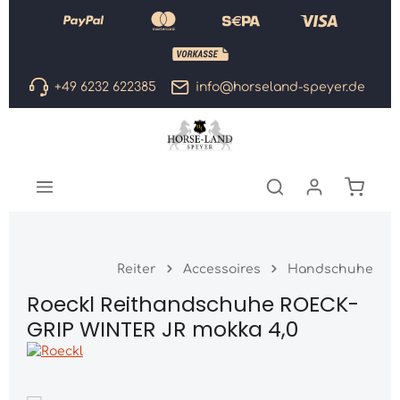
Zum Hauptinhalt springen
+49 6232 622385
info@horseland-speyer.de
Warenk
Reiter
Accessoires
Handschuhe
Roeckl Reithandschuhe ROECK-
GRIP WINTER JR mokka 4,0