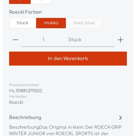
auswählen
Roeckl Farben
black
mokka
navy blue
(Diese Option ist zurzeit n
Produkt Anzahl: Gib den gewünschten Wert ei
Stück
In den Warenkorb
Produktnummer:
HL101881.0790.02
Hersteller:
Roeckl
Beschreibung
BeschreibungDas Original in klein: Der ROECK-GRIP
WINTER JUNIOR von ROECKL SPORTS ist der