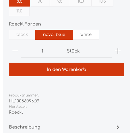
8,5
9,0
9,5
10,0
10,5
(Diese Option ist zurzeit nicht verfügbar.)
(Diese Option ist zurzeit nicht verfügba
(Diese Option ist zurzeit ni
(Diese Option is
11,0
(Diese Option ist zurzeit nicht verfügbar.)
auswählen
Roeckl Farben
black
naval blue
white
(Diese Option ist zurzeit nicht verfügbar.)
Produkt Anzahl: Gib den gewünschten Wert ei
Stück
In den Warenkorb
Produktnummer:
HL100560.96.09
Hersteller:
Roeckl
Beschreibung