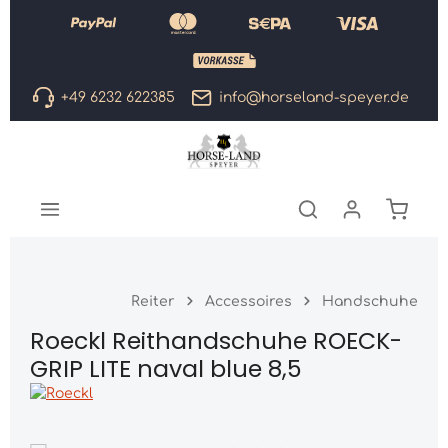
Zum Hauptinhalt springen
+49 6232 622385
info@horseland-speyer.de
Warenk
Reiter
Accessoires
Handschuhe
Roeckl Reithandschuhe ROECK-
GRIP LITE naval blue 8,5