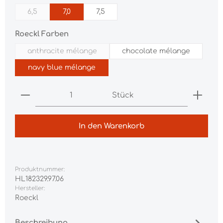
6,5
7,0
7,5
(Diese Option ist zurzeit nicht verfügbar.)
auswählen
Roeckl Farben
anthracite mélange
chocolate mélange
(Diese Option ist zurzeit nicht verfügbar.)
navy blue mélange
Produkt Anzahl: Gib den gewünschten Wert ei
Stück
In den Warenkorb
Produktnummer:
HL182329.97.06
Hersteller:
Roeckl
Beschreibung