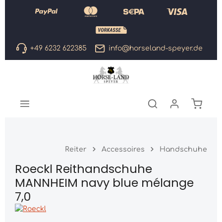
Zum Hauptinhalt springen
+49 6232 622385
info@horseland-speyer.de
Warenk
Reiter
Accessoires
Handschuhe
Roeckl Reithandschuhe
MANNHEIM navy blue mélange
7,0