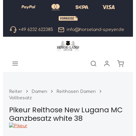
Zum Hauptinhalt springen
+49 6232 622385
info@horseland-speyer.de
Warenk
Reiter
Damen
Reithosen Damen
Vollbesatz
Pikeur Reithose New Lugana MC
Ganzbesatz white 38