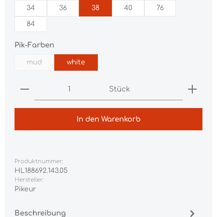
34
36
38
40
76
84
auswählen
Pik-Farben
mud
white
(Diese Option ist zurzeit nicht verfügbar.)
Produkt Anzahl: Gib den gewünschten Wert ei
Stück
In den Warenkorb
Produktnummer:
HL188692.143.05
Hersteller:
Pikeur
Beschreibung