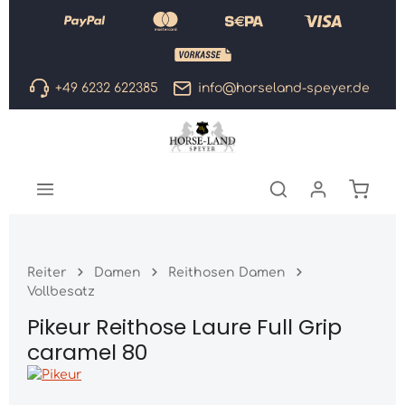
Zum Hauptinhalt springen
+49 6232 622385
info@horseland-speyer.de
Warenk
Reiter
Damen
Reithosen Damen
Vollbesatz
Pikeur Reithose Laure Full Grip
caramel 80