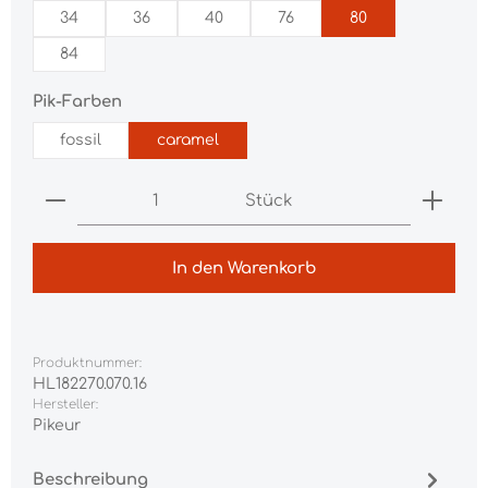
34
36
40
76
80
84
auswählen
Pik-Farben
fossil
caramel
Produkt Anzahl: Gib den gewünschten Wert ei
Stück
In den Warenkorb
Produktnummer:
HL182270.070.16
Hersteller:
Pikeur
Beschreibung