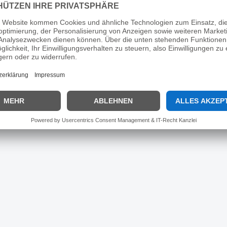
Hersteller:
Pikeur
keur Quilt-Waistcoat 4001 Sele