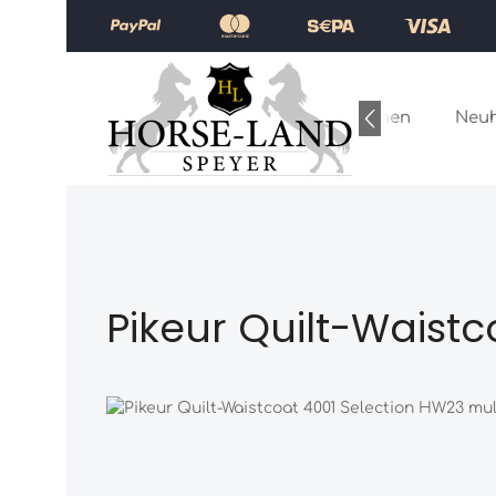
Zum Hauptinhalt springen
Zur Hauptnavigation springen
Home
Kollektionen
Neuh
Pikeur Quilt-Waist
Bildergalerie überspringen