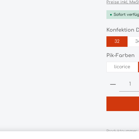
Preise inkl. MwS
Sofort verfüg
Konfektion
32
3
a
Pik-Farben
licorice
Produkt 
Produktnummer:
HL189380.172.0