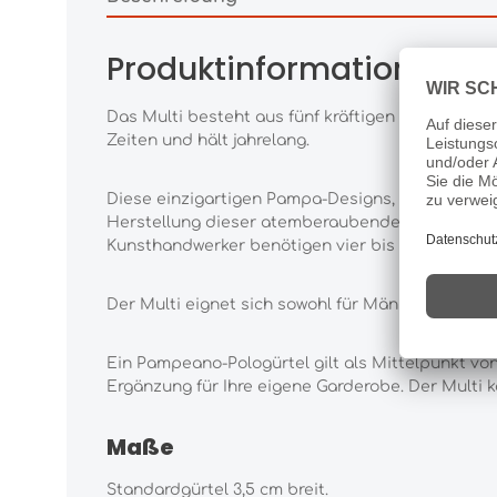
Produktinformationen "P
Das Multi besteht aus fünf kräftigen Farben; Mari
Zeiten und hält jahrelang.
Diese einzigartigen Pampa-Designs, bekannt als 
Herstellung dieser atemberaubenden Stücke wer
Kunsthandwerker benötigen vier bis fünf Stunde
Der Multi eignet sich sowohl für Männer als auch 
Ein Pampeano-Pologürtel gilt als Mittelpunkt v
Ergänzung für Ihre eigene Garderobe. Der Multi 
Maße
Standardgürtel 3,5 cm breit.