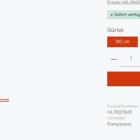
Preise inkl. MwS
Sofort verfüg
auswä
Gürtel
100 cm
Produkt 
Produktnummer:
HL110276.09
Hersteller:
Pampeano