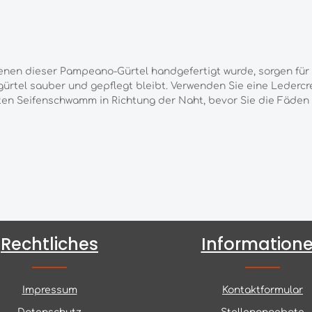
 denen dieser Pampeano-Gürtel handgefertigt wurde,
sorgen für
gürtel sauber und gepflegt bleibt. Verwenden Sie eine Lederc
ten Seifenschwamm in Richtung der Naht, bevor Sie die Fäden
Rechtliches
Information
Impressum
Kontaktformular