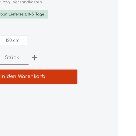
t. zzgl. Versandkosten
bar, Lieferzeit: 3-5 Tage
hlen
120 cm
Anzahl: Gib den gewünschten Wert e
Stück
In den Warenkorb