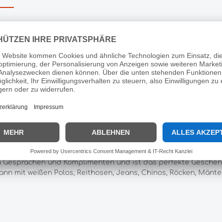
ampeano Pologürtel Multi 100"
neblau, Renngrün, Creme, Hellblau und Rot. Der farbenfrohe Mul
Aztec-Gürtel und Polo-Gürtel, setzen auf und neben dem Polop
den nur das hochwertigste, butterweiche argentinische Leder
n, um jedes einzelne Stück von Hand herzustellen und zu nähe
für Frauen jeden Alters, egal ob Sie Polo spielen oder nicht, un
on Gesprächen und Komplimenten und ist das perfekte Geschen
kann mit weißen Polos, Reithosen, Jeans, Chinos, Röcken, Mänt