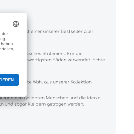
ti-Gürtel ist einer unserer Bestseller aller
latz ein ikonisches Statement. Für die
 und die hochwertigsten Fäden verwendet. Echte
n.
d ist eine gute Wahl aus unserer Kollektion.
k für einen geliebten Menschen und die ideale
eln und sogar Kleidern getragen werden.