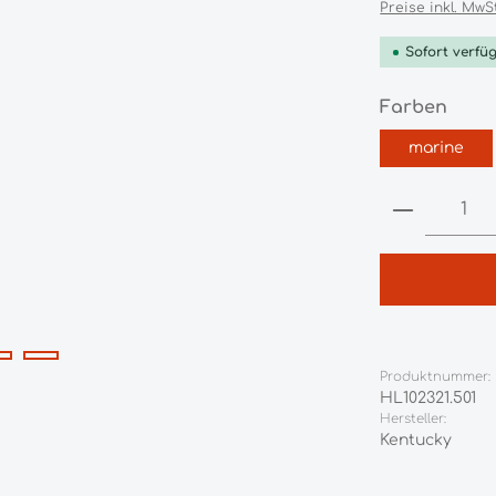
Preise inkl. MwS
Sofort verfüg
ausw
Farben
marine
Produkt 
Produktnummer:
HL102321.501
Hersteller:
Kentucky