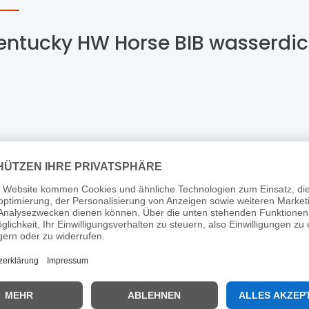
entucky HW Horse BIB wasserdic
den
erd keine Sorgen mehr um Scheuerstellen an Schultern oder Wi
 ausübt. Das Pad kann in Kombination mit allen Arten von Dec
100 % gepeachtem Polyester und hat eine wasserdichte Beschic
henfell ausgekleidet. Dieses extra weiche Material bietet ein