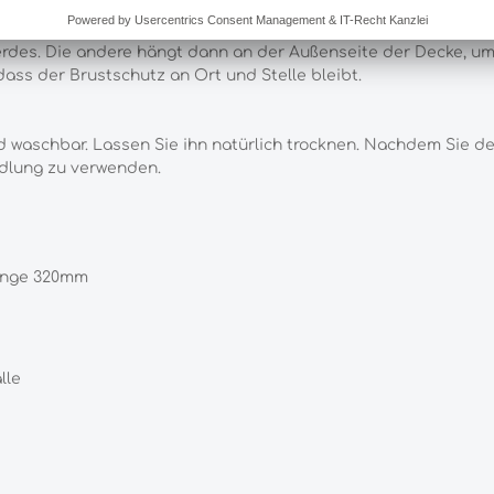
e Vorderseite der Decke legen, wo sich die Vorderverschlüsse be
ferdes. Die andere hängt dann an der Außenseite der Decke, um
ass der Brustschutz an Ort und Stelle bleibt.
ad waschbar. Lassen Sie ihn natürlich trocknen. Nachdem Sie 
ndlung zu verwenden.
änge 320mm
älle