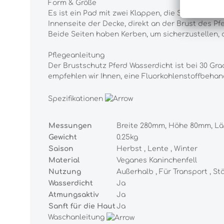
Form & Größe
Es ist ein Pad mit zwei Klappen, die Sie über di
Innenseite der Decke, direkt an der Brust des P
Beide Seiten haben Kerben, um sicherzustellen, d
Pflegeanleitung
Der Brustschutz Pferd Wasserdicht ist bei 30 Gr
empfehlen wir Ihnen, eine Fluorkohlenstoffbeha
Spezifikationen
Messungen
Breite 280mm, Höhe 80mm, L
Gewicht
0.25kg
Saison
Herbst
, Lente
, Winter
Material
Veganes Kaninchenfell
Nutzung
Außerhalb
, Für Transport
, St
Wasserdicht
Ja
Atmungsaktiv
Ja
Sanft für die Haut
Ja
Waschanleitung