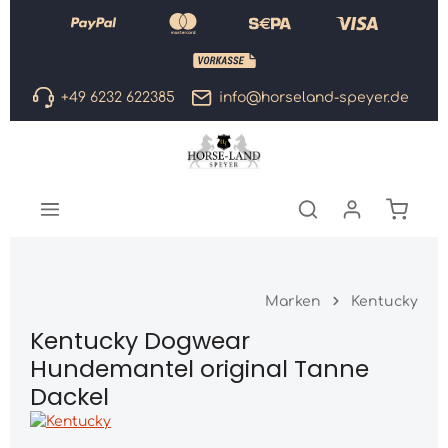
Zum Hauptinhalt springen
+49 6232 622385
info@horseland-speyer.de
Warenk
Marken
Kentucky
Kentucky Dogwear
Hundemantel original Tanne
Dackel