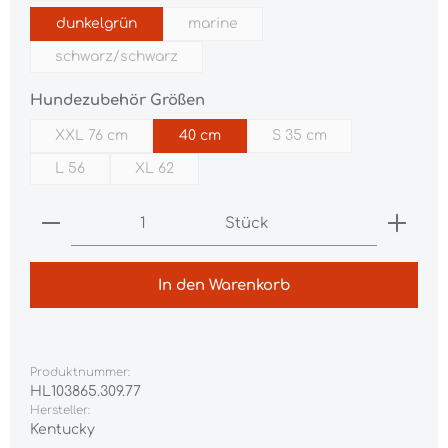
dunkelgrün
marine
(Diese Option ist zurzeit nicht verfüg
schwarz/schwarz
(Diese Option ist zurzeit nicht verfügbar.)
auswählen
Hundezubehör Größen
XXL 76 cm
40 cm
S 35 cm
(Diese Option ist zurzeit nicht verfügbar.)
(Diese Option ist zurzei
L 56
XL 62
(Diese Option ist zurzeit nicht verfügbar.)
(Diese Option ist zurzeit nicht verfügbar.)
Produkt Anzahl: Gib den gewünschten Wert ei
Stück
In den Warenkorb
Produktnummer:
HL103865.309.77
Hersteller:
Kentucky