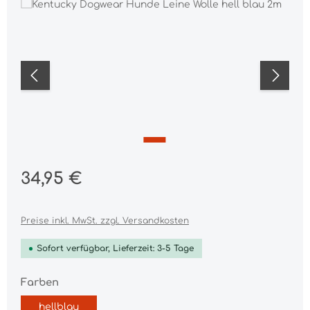
Bildergalerie überspringen
Regulärer Preis:
34,95 €
Preise inkl. MwSt. zzgl. Versandkosten
Sofort verfügbar, Lieferzeit: 3-5 Tage
auswählen
Farben
hellblau