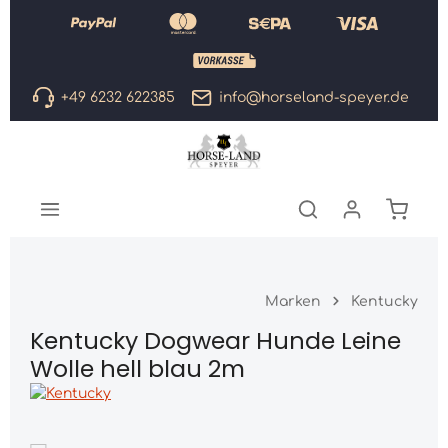
Zum Hauptinhalt springen
+49 6232 622385
info@horseland-speyer.de
Warenk
Marken
Kentucky
Kentucky Dogwear Hunde Leine
Wolle hell blau 2m