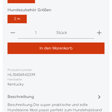
auswählen
Hundezubehör Größen
2 m
Produkt Anzahl: Gib den gewünschten Wert ei
Stück
In den Warenkorb
Produktnummer:
HL104069.423.99
Hersteller:
Kentucky
Beschreibung
Beschreibung Die super praktische und edle
Hundeleine Wool passt perfekt zum Hundehalsband