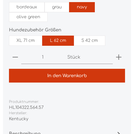
bordeaux
grau
navy
olive green
auswählen
Hundezubehör Größen
XL 71 cm
L 62 cm
S 42 cm
Produkt Anzahl: Gib den gewünschten Wert ei
Stück
In den Warenkorb
Produktnummer:
HL104322.564.57
Hersteller:
Kentucky
Beschreibung