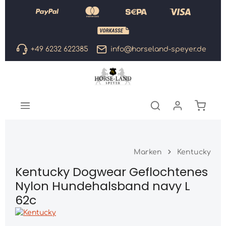
Zum Hauptinhalt springen
+49 6232 622385
info@horseland-speyer.de
Warenk
Marken
Kentucky
Kentucky Dogwear Geflochtenes
Nylon Hundehalsband navy L
62c