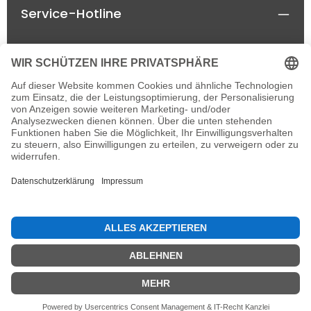
Service-Hotline
Rechtliches
Informationen
Newsletter
Alle Preise inkl. gesetzl. Mehrwertsteuer zzgl.
Versandkosten
und ggf. Nachnahmegebühren, wenn
nicht anders angegeben.
© 2026 horseland-speyer.de - einzelne Rechte
vorbehalten, with
by
IT&MORE e.K.