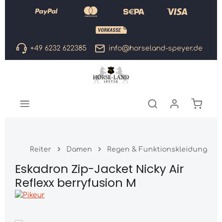
Zum Hauptinhalt springen
+49 6232 622385
info@horseland-speyer.de
Warenk
Reiter
Damen
Regen & Funktionskleidung
Eskadron Zip-Jacket Nicky Air
Reflexx berryfusion M