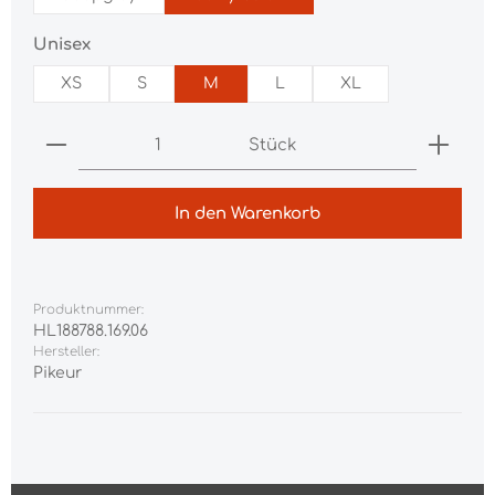
auswählen
Unisex
XS
S
M
L
XL
Produkt Anzahl: Gib den gewünschten Wert ei
Stück
In den Warenkorb
Produktnummer:
HL188788.169.06
Hersteller:
Pikeur