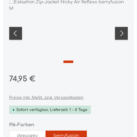
Bildergalerie überspringen
Regulärer Preis:
74,95 €
Preise inkl. MwSt. zzgl. Versandkosten
Sofort verfügbar, Lieferzeit: 1 - 0 Tage
auswählen
Pik-Farben
deepgrey
berryfusion