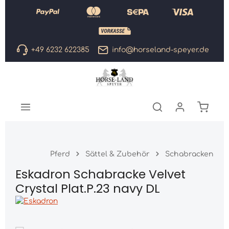
Zum Hauptinhalt springen
+49 6232 622385
info@horseland-speyer.de
Warenk
Pferd
Sättel & Zubehör
Schabracken
Eskadron Schabracke Velvet
Crystal Plat.P.23 navy DL