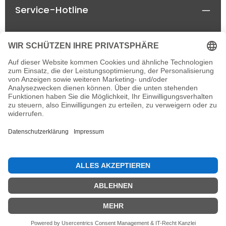
Service-Hotline
Rechtliches
Informationen
Newsletter
Alle Preise inkl. gesetzl. Mehrwertsteuer zzgl.
Versandkosten
und ggf. Nachnahmegebühren, wenn
nicht anders angegeben.
© 2026 horseland-speyer.de - einzelne Rechte
vorbehalten, with
by
IT&MORE e.K.