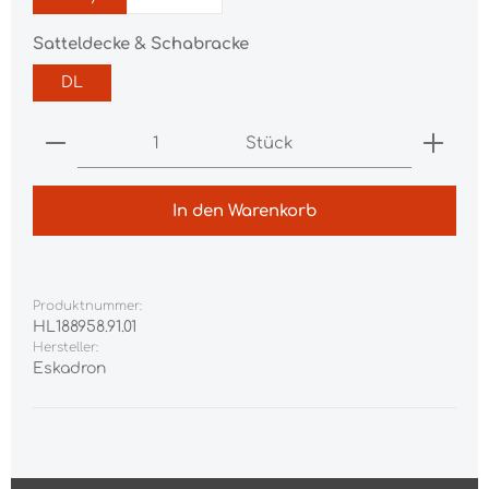
auswählen
Satteldecke & Schabracke
DL
Produkt Anzahl: Gib den gewünschten Wert ei
Stück
In den Warenkorb
Produktnummer:
HL188958.91.01
Hersteller:
Eskadron