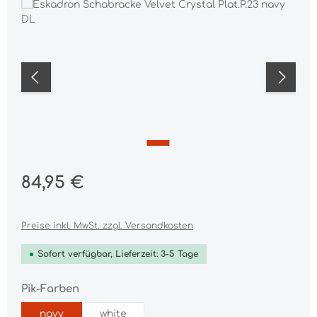
Bildergalerie überspringen
Regulärer Preis:
84,95 €
Preise inkl. MwSt. zzgl. Versandkosten
Sofort verfügbar, Lieferzeit: 3-5 Tage
auswählen
Pik-Farben
navy
white