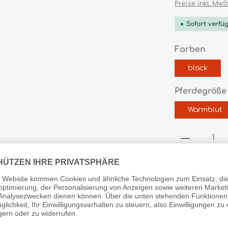
Preise inkl. MwS
Sofort verfüg
ausw
Farben
black
Pferdegröße
Warmblut
Produkt 
Produktnummer:
HL140152.56.11