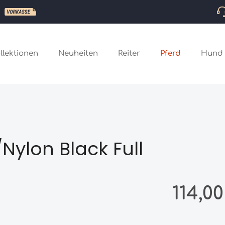
llektionen
Neuheiten
Reiter
Pferd
Hund
ylon Black Full
Regulärer Preis
114,0