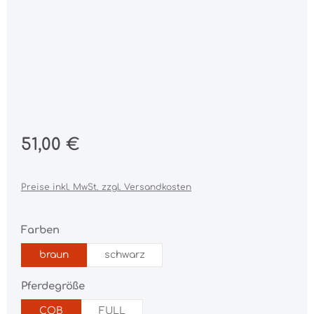
Regulärer Preis:
51,00 €
Preise inkl. MwSt. zzgl. Versandkosten
auswählen
Farben
braun
schwarz
auswählen
Pferdegröße
COB
FULL