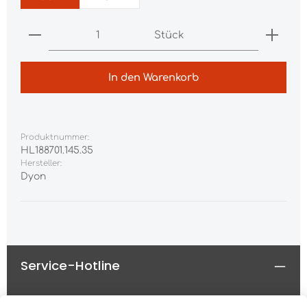
Produkt Anzahl: Gib den gewünschten Wert ei
Stück
In den Warenkorb
Produktnummer:
HL188701.145.35
Hersteller:
Dyon
Service-Hotline
Rechtliches