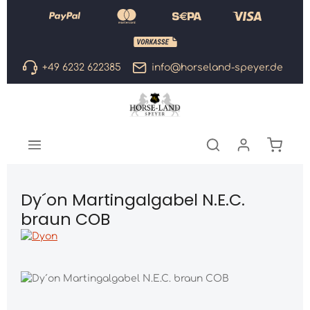
Zum Hauptinhalt springen
+49 6232 622385
info@horseland-speyer.de
Warenk
Dy´on Martingalgabel N.E.C.
braun COB
Bildergalerie überspringen