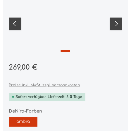
Regulärer Preis:
269,00 €
Preise inkl. MwSt. zzgl. Versandkosten
Sofort verfügbar, Lieferzeit: 3-5 Tage
auswählen
DeNiro-Farben
ambra