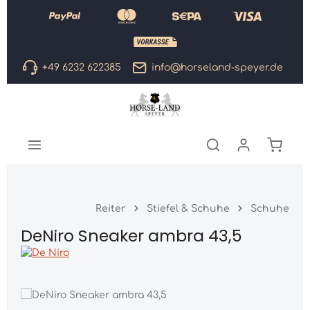
Zum Hauptinhalt springen
+49 6232 622385
info@horseland-speyer.de
Warenk
Reiter
Stiefel & Schuhe
Schuhe
DeNiro Sneaker ambra 43,5
Bildergalerie überspringen