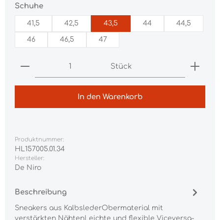
auswählen
Schuhe
41,5
42,5
43,5
44
44,5
46
46,5
47
Produkt Anzahl: Gib den gewünschten Wert ei
Stück
In den Warenkorb
Produktnummer:
HL157005.01.34
Hersteller:
De Niro
Beschreibung
Sneakers aus KalbslederObermaterial mit
verstärkten NähtenLeichte und flexible Viceversa-