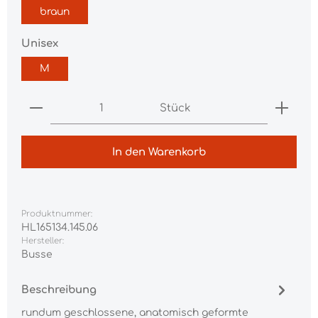
braun
auswählen
Unisex
M
Produkt Anzahl: Gib den gewünschten Wert ei
Stück
In den Warenkorb
Produktnummer:
HL165134.145.06
Hersteller:
Busse
Beschreibung
rundum geschlossene, anatomisch geformte