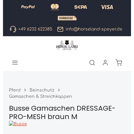
Zum Hauptinhalt springen
+49 6232 622385
info@horseland-speyer.de
Warenk
Pferd
Beinschutz
Gamaschen & Streichkappen
Busse Gamaschen DRESSAGE-
PRO-MESH braun M