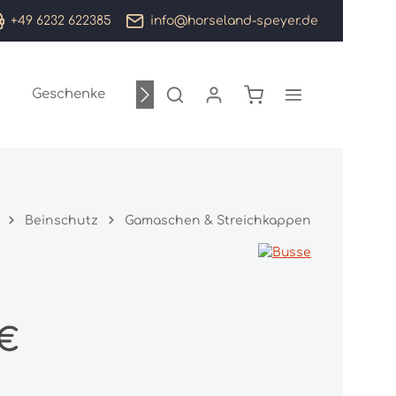
+49 6232 622385
info@horseland-speyer.de
Warenkorb enthält 0
Geschenke
Sale %
Marken
Beinschutz
Gamaschen & Streichkappen
:
 €