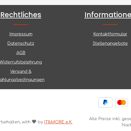
Rechtliches
Information
Impressum
Kontaktformular
Datenschutz
Stellenangebote
AGB
Widerrufsbelehrung
Versand &
ahlungsbedingungen
Alle Preise inkl. ge
rbehalten, with
by
IT&MORE e.K.
Nac