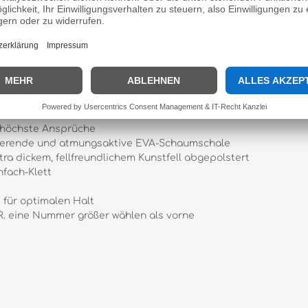
Hersteller:
Busse
Busse Gamaschen ART-FUR schwa
r höchste Ansprüche
ierende und atmungsaktive EVA-Schaumschale
xtra dickem, fellfreundlichem Kunstfell abgepolstert
nfach-Klett
e für optimalen Halt
d.R. eine Nummer größer wählen als vorne