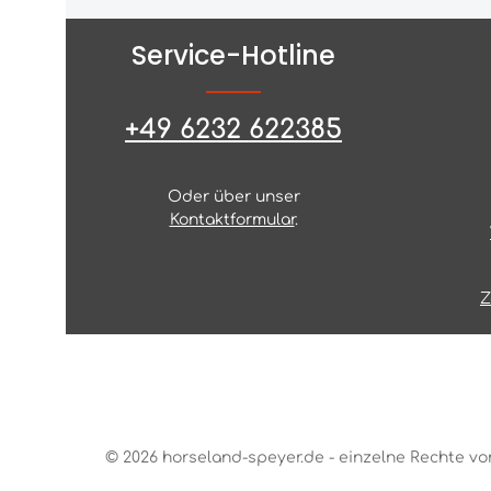
Service-Hotline
+49 6232 622385
Oder über unser
Kontaktformular
.
Z
© 2026 horseland-speyer.de - einzelne Rechte vo