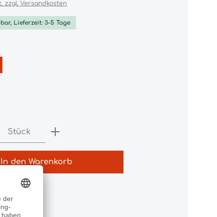
t. zzgl. Versandkosten
bar, Lieferzeit: 3-5 Tage
ählen
ählen
Anzahl: Gib den gewünschten Wert e
Stück
In den Warenkorb
7