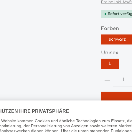
Preise inkl. MwS
Sofort verfüg
ausw
Farben
schwarz
ausw
Unisex
L
Produkt 
Produktnummer:
HL164996.740.0