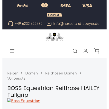
Zum Hauptinhalt springen
+49 6232 622385
info@horseland-speyer.de
Warenk
Reiter
Damen
Reithosen Damen
Vollbesatz
BOSS Equestrian Reithose HAILEY
Fullgrip