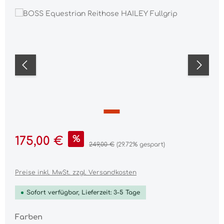
Bildergalerie überspringen
Verkaufspreis:
%
175,00 €
Regulärer Preis:
249,00 €
(29.72% gespart)
Preise inkl. MwSt. zzgl. Versandkosten
Sofort verfügbar, Lieferzeit: 3-5 Tage
auswählen
Farben