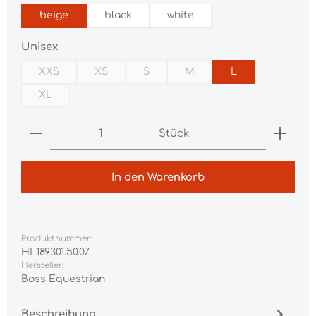
beige
black
white
auswählen
Unisex
XXS
XS
S
M
L
(Diese Option ist zurzeit nicht verfügbar.)
(Diese Option ist zurzeit nicht verfügbar.)
(Diese Option ist zurzeit nicht verfügb
(Diese Option ist zurzeit nic
XL
(Diese Option ist zurzeit nicht verfügbar.)
Produkt Anzahl: Gib den gewünschten Wert ei
Stück
In den Warenkorb
Produktnummer:
HL189301.50.07
Hersteller:
Boss Equestrian
Beschreibung