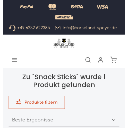
Zum Hauptinhalt springen
+49 6232 622385
info@horseland-speyer.de
Warenk
Zu "Snack Sticks" wurde 1
Produkt gefunden
Produkte filtern