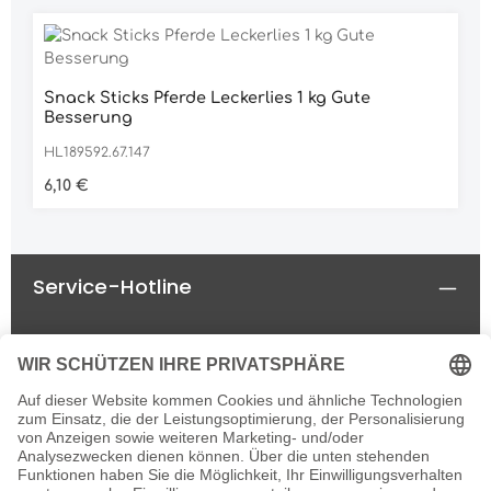
Snack Sticks Pferde Leckerlies 1 kg Gute
Besserung
HL189592.67.147
Regulärer Preis:
6,10 €
Service-Hotline
Rechtliches
Informationen
Newsletter