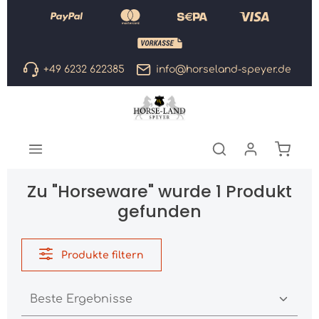
Zum Hauptinhalt springen
+49 6232 622385
info@horseland-speyer.de
Warenk
Zu "Horseware" wurde 1 Produkt
gefunden
Produkte filtern