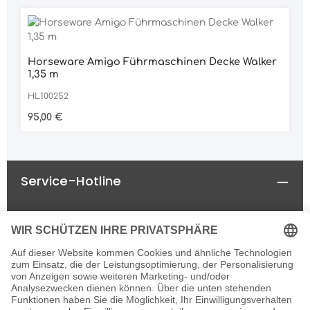
Horseware Amigo Führmaschinen Decke Walker
1,35 m
HL100252
Regulärer Preis:
95,00 €
Service-Hotline
Rechtliches
Informationen
Newsletter