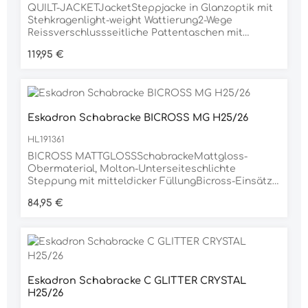
QUILT-JACKETJacketSteppjacke in Glanzoptik mit
Stehkragenlight-weight Wattierung2-Wege
Reissverschlussseitliche Pattentaschen mit
ReissverschlüssenHeritage-Emblem auf dem
Regulärer Preis:
119,95 €
ArmMaterial100% POLYAMID
Eskadron Schabracke BICROSS MG H25/26
HL191361
BICROSS MATTGLOSSSchabrackeMattgloss-
Obermaterial, Molton-Unterseiteschlichte
Steppung mit mitteldicker FüllungBicross-Einsätze
mit Heritage Kristall-Applikation, beidseitigAnti-
Regulärer Preis:
84,95 €
Slip Silikonflächen mit SattelbereichLurex-Biese
auf Mattgloss-EinfassungMesh-Rückenkanal für
LuftzirkulationInnostrap-SystemGutschlaufen mit
dreifacher Fixierungsoption für exakte
Positionierunginkl. Eskadron
SchlüsselanhängerMaterial100% POLYESTER
Eskadron Schabracke C GLITTER CRYSTAL
H25/26