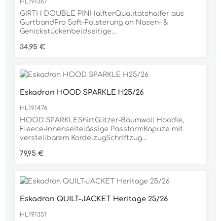
HL191367
GIRTH DOUBLE PINHalfterQualitätshalfer aus
GurtbandPro Soft-Polsterung an Nasen- &
Genickstückenbeidseitige
DornschnallenverschlüsseVerstellmöglichkeit im
Regulärer Preis:
34,95 €
Kinnbereichgoldene MetallbeschlägeHeritage-
Schriftzug auf dem NasenbandEskadron-
Metallplakette auf der linken SeiteMaterial100%
POLYPROPYLEN
Eskadron HOOD SPARKLE H25/26
HL191476
HOOD SPARKLEShirtGlitzer-Baumwoll Hoodie,
Fleece-Innenseitelässige PassformKapuze mit
verstellbarem KordelzugSchriftzug
vorneMaterial15% POLYESTER, 85% BAUMWOLLE
Regulärer Preis:
79,95 €
Eskadron QUILT-JACKET Heritage 25/26
HL191351