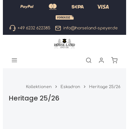
Zum Hauptinhalt springen
+49 6232 622385
info@horseland-speyer.de
Warenk
Kollektionen
Eskadron
Heritage 25/26
Heritage 25/26