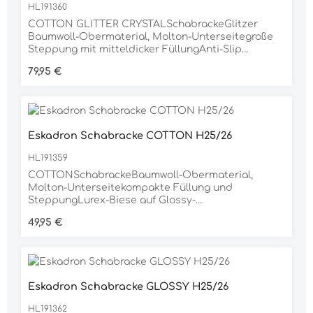
HL191360
COTTON GLITTER CRYSTALSchabrackeGlitzer
Baumwoll-Obermaterial, Molton-Unterseitegroße
Steppung mit mitteldicker FüllungAnti-Slip
Silikonflächen im SattelbereichKordel-Kristallstein-
Regulärer Preis:
79,95 €
Kordel Kombination auf Glossy-
EinfassungInnostrap-SystemGurtschlaufe mit
dreifacher FixierungsoptionHeritage-Emblem,
beidseitiginkl. Eskadron
SchlüsselanhängerMaterial85% BAUMWOLLE, 15%
Eskadron Schabracke COTTON H25/26
POLYESTER
HL191359
COTTONSchabrackeBaumwoll-Obermaterial,
Molton-Unterseitekompakte Füllung und
SteppungLurex-Biese auf Glossy-
EinfassungGurtschlaufe mit dreifacher
Regulärer Preis:
49,95 €
FixierungsoptionFlag-Label, beidseitiginkl.
Eskadron SchlüsselanhängerMaterial100%
BAUMWOLLE
Eskadron Schabracke GLOSSY H25/26
HL191362