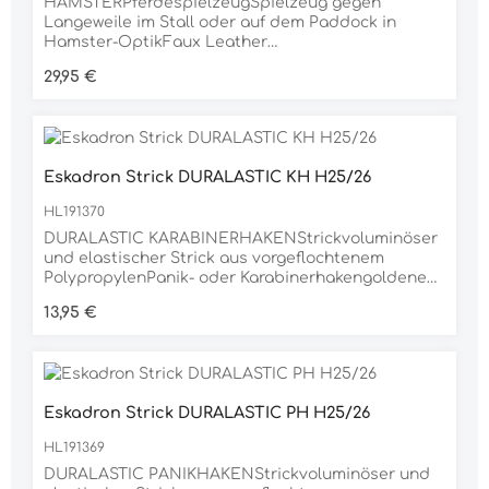
HAMSTERPferdespielzeugSpielzeug gegen
Langeweile im Stall oder auf dem Paddock in
Hamster-OptikFaux Leather
Obermaterialnachhaltige und unbehandelte
Regulärer Preis:
29,95 €
HolzwolleTaue zum Ziehen und KnabbernMaße: H
=30cmMaterial100% POLYESTER
Eskadron Strick DURALASTIC KH H25/26
HL191370
DURALASTIC KARABINERHAKENStrickvoluminöser
und elastischer Strick aus vorgeflochtenem
PolypropylenPanik- oder Karabinerhakengoldene
Metallbeschlägeca. 2m langMaterial100%
Regulärer Preis:
13,95 €
POLYPROPYLEN
Eskadron Strick DURALASTIC PH H25/26
HL191369
DURALASTIC PANIKHAKENStrickvoluminöser und