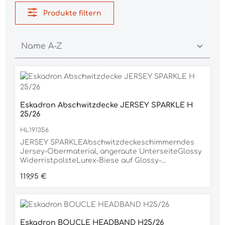
Produkte filtern
Eskadron Abschwitzdecke JERSEY SPARKLE H
25/26
HL191356
JERSEY SPARKLEAbschwitzdeckeschimmerndes
Jersey-Obermaterial, angeraute UnterseiteGlossy
WiderristpolsteLurex-Biese auf Glossy-
EinfassungGlossy-Tape mit Eskadron-Schriftzug,
Regulärer Preis:
119,95 €
beidseitigHeritage Emblem,
einseitigDoppelbrustverschnallung mit
Klettfixierungabnehmbare
KreuzbegurtungSchweifriemen
integriertMaterial40% POLYESTER, 60%
Eskadron BOUCLE HEADBAND H25/26
BAUMWOLLE