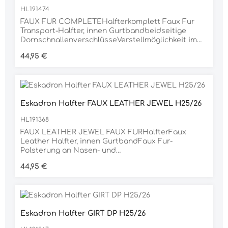
HL191474
FAUX FUR COMPLETEHalfterkomplett Faux Fur
Transport-Halfter, innen Gurtbandbeidseitige
DornschnallenverschlüsseVerstellmöglichkeit im
Kinnbereichgoldene MetallbeschlägeEskadron-
Regulärer Preis:
44,95 €
Metallplakette auf der linken SeiteMaterial100%
POLYESTER
Eskadron Halfter FAUX LEATHER JEWEL H25/26
HL191368
FAUX LEATHER JEWEL FAUX FURHalfterFaux
Leather Halfter, innen GurtbandFaux Fur-
Polsterung an Nasen- und
Genickstückenbeidseitige
Regulärer Preis:
44,95 €
DornschnallenverschlüsseVerstellmöglichkeit im
Kinnbereichgoldene MetallbeschlägeSteinchen
auf dem NasenriemenEskadron-Metallplakette auf
der linken SeiteMaterial100% PVC
Eskadron Halfter GIRT DP H25/26