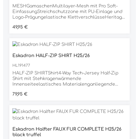
MESHGamaschenMultilayer-Mesh mit Pro Soft-
EinfassungStreichschutzzone mit PU-Einlage und
Logo-Prägungelastische KlettverschlüsseHeritage-
EmblemFlag-LabelMaterial:100% Polyester
Regulärer Preis:
49,95 €
Eskadron HALF-ZIP SHIRT H25/26
HL191477
HALF-ZIP SHIRTShirt4-Way Tech-Jersey Half-Zip
Shirt mit Stehkragenwärmende
Innenseiteelastisches Materialenganliegende
PassformHeritage-Emblem auf der
Regulärer Preis:
79,95 €
BrustMaterial90% Nylon, 10% ELASTHAN
Eskadron Halfter FAUX FUR COMPLETE H25/26
black truffel