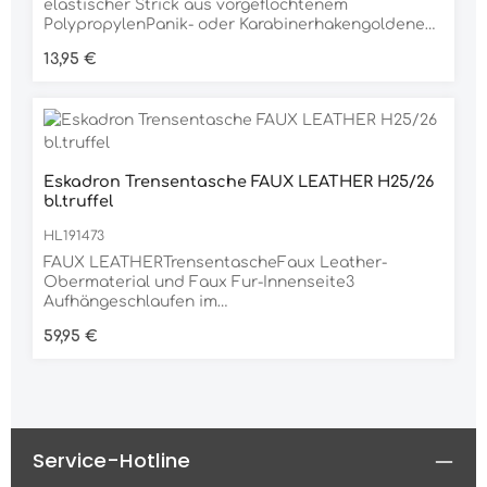
elastischer Strick aus vorgeflochtenem
PolypropylenPanik- oder Karabinerhakengoldene
Metallbeschlägeca. 2m langMaterial100%
Regulärer Preis:
13,95 €
POLYPROPYLEN
Eskadron Trensentasche FAUX LEATHER H25/26
bl.truffel
HL191473
FAUX LEATHERTrensentascheFaux Leather-
Obermaterial und Faux Fur-Innenseite3
Aufhängeschlaufen im
InnenraumTrageriemengoldene Eskadron-
Regulärer Preis:
59,95 €
PlaketteMaße: HxBxT = 74x26x15cmMaterial100%
PVC
Service-Hotline