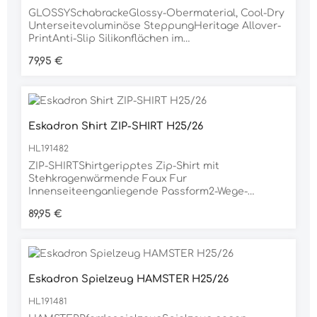
GLOSSYSchabrackeGlossy-Obermaterial, Cool-Dry
Unterseitevoluminöse SteppungHeritage Allover-
PrintAnti-Slip Silikonflächen im
Sattelbereichgeflochtene Lurex-Kordel auf Glossy-
Regulärer Preis:
79,95 €
EinfassungMesh-Rückenkanal für
LuftzirkulationInnostrap-SystemGurtschlaufe mit
dreifacher FixierungsoptionHeritage-Emblem,
beidseitiginkl. Eskadron
SchlüsselanhängerMaterial100% POLYESTER
Eskadron Shirt ZIP-SHIRT H25/26
HL191482
ZIP-SHIRTShirtgeripptes Zip-Shirt mit
Stehkragenwärmende Faux Fur
Innenseiteenganliegende Passform2-Wege-
Reissverschlussseitliche
Regulärer Preis:
89,95 €
ReissverschlusstaschenSchriftzug,
beidseitigHeritage-Emblem auf dem
ArmMaterial95% POLYESTER, 5% ELASTHAN
Eskadron Spielzeug HAMSTER H25/26
HL191481