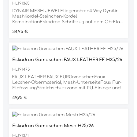
HL191365
DYNAIR MESH JEWELFliegenohren4-Way DynAir
MeshKordel-Steinchen-Kordel
KombinationEskadron-Schriftzug auf dem OhrFlag-
LabelMaterial85% Nylon, 15% ELASTHAN
Regulärer Preis:
34,95 €
Eskadron Gamaschen FAUX LEATHER FF H25/26
HL191475
FAUX LEATHER FAUX FURGamaschenFaux
Leather-Obermaterial, Mesh-UnterseiteFaux Fur-
EinfassungStreichschutzzone mit PU-Einlage und
Logo-Prägungelastische KlettverschlüsseHeritage-
Regulärer Preis:
49,95 €
EmblemFlag-LabelMaterial100% PVC
Eskadron Gamaschen Mesh H25/26
HL191371