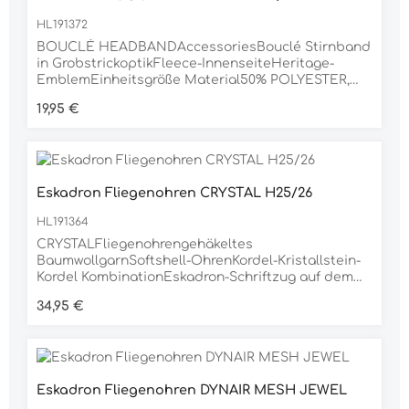
HL191372
BOUCLÉ HEADBANDAccessoriesBouclé Stirnband
in GrobstrickoptikFleece-InnenseiteHeritage-
EmblemEinheitsgröße Material50% POLYESTER,
20% ACRYL, 18% POLYAMID, 10% WOLLE, 2%
Regulärer Preis:
19,95 €
ELASTHAN
Eskadron Fliegenohren CRYSTAL H25/26
HL191364
CRYSTALFliegenohrengehäkeltes
BaumwollgarnSoftshell-OhrenKordel-Kristallstein-
Kordel KombinationEskadron-Schriftzug auf dem
OhrFlag-LabelMaterial100% BAUMWOLLE
Regulärer Preis:
34,95 €
Eskadron Fliegenohren DYNAIR MESH JEWEL